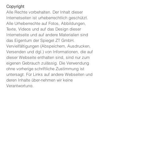
Copyright
Alle Rechte vorbehalten. Der Inhalt dieser
Internetseiten ist urheberrechtlich geschützt.
Alle Urheberrechte auf Fotos, Abbildungen,
Texte, Videos und auf das Design dieser
Internetseite und auf andere Materialien sind
das Eigentum der Spiegel ZT GmbH.
Vervielfältigungen (Abspeichern, Ausdrucken,
Versenden und dgl.) von Informationen, die auf
dieser Webseite enthalten sind, sind nur zum
eigenen Gebrauch zulässig. Die Verwendung
ohne vorherige schriftliche Zustimmung ist
untersagt. Für Links auf andere Webseiten und
deren Inhalte über-nehmen wir keine
Verantwortung.
Rechte
Ihnen stehen grundsätzlich die Rechte auf
Auskunft, Berichtigung, Löschung,
Einschränkung, Datenübertragbarkeit, Widerruf
und Wider-spruch zu. Wenn Sie glauben, dass
die Verarbeitung Ihrer Daten gegen das
Datenschutzrecht verstößt oder Ihre
datenschutzrechtlichen An-sprüche sonst in